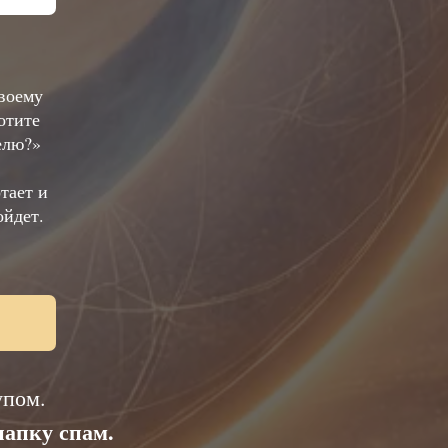
своему
отите
елю?»
тает и
ойдет.
упом.
папку спам.